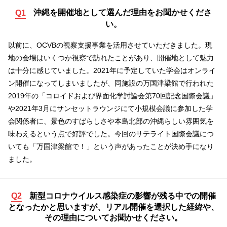
沖縄を開催地として選んだ理由をお聞かせくださ
Q1
い。
以前に、OCVBの視察支援事業を活用させていただきました。現
地の会場はいくつか視察で訪れたことがあり、開催地として魅力
は十分に感じていました。2021年に予定していた学会はオンライ
ン開催になってしまいましたが、同施設の万国津梁館で行われた
2019年の「コロイドおよび界面化学討論会第70回記念国際会議」
や2021年3月にサンセットラウンジにて小規模会議に参加した学
会関係者に、景色のすばらしさや本島北部の沖縄らしい雰囲気を
味わえるという点で好評でした。今回のサテライト国際会議につ
いても「万国津梁館で！」という声があったことが決め手になり
ました。
新型コロナウイルス感染症の影響が残る中での開催
Q2
となったかと思いますが、リアル開催を選択した経緯や、
その理由についてお聞かせください。