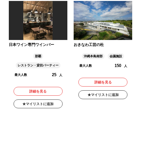
日本ワイン専門ワインバー
おきなわ工芸の杜
那覇
沖縄本島南部
会議施設
150
レストラン・貸切パーティー
最大人数
人
25
最大人数
人
詳細を見る
詳細を見る
マイリストに追加
マイリストに追加