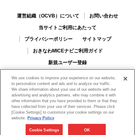
運営組織（OCVB）について
お問い合わせ
当サイトご利用にあたって
プライバシーポリシー
サイトマップ
おきなわMICEナビご利用ガイド
新規ユーザー登録
We use cookies to improve your experience on our website,
to personalize content and ads and to analyze our traffic.
We share information about your use of our website with our
advertising and analytics partners, who may combine it with
other information that you have provided to them or that they
have collected from your use of their services. Please click
[Cookie Settings] to customize your cookie settings on our
一般財団法人沖縄観光コンベンションビューロー
website.
Privacy Policy
Okinawa Convention & Visitors Bureau（OCVB）
〒901-0152 沖縄県那覇市字小禄1831-1 沖縄産業支援センター2F
Cookie Settings
OK
TEL 098-859-6123(代) FAX 098-859-6221/098-859-6222