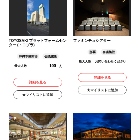
TOYOSAKI プラットフォームセン
ファミンチュシアター
ター (トヨプラ)
那覇
会議施設
沖縄本島南部
会議施設
最大人数
お問い合わせください
100
最大人数
人
詳細を見る
詳細を見る
マイリストに追加
マイリストに追加