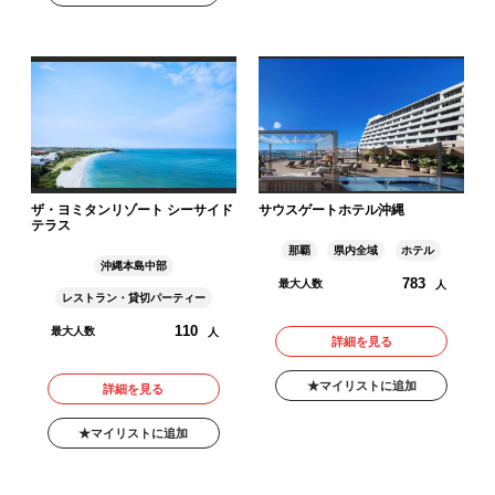
ザ・ヨミタンリゾート シーサイド
サウスゲートホテル沖縄
テラス
那覇
県内全域
ホテル
沖縄本島中部
783
最大人数
人
レストラン・貸切パーティー
110
最大人数
人
詳細を見る
マイリストに追加
詳細を見る
マイリストに追加