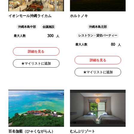
イオンモール沖縄ライカム
ホルトノキ
沖縄本島中部
会議施設
沖縄本島北部
300
レストラン・貸切パーティー
最大人数
人
80
最大人数
人
詳細を見る
詳細を見る
マイリストに追加
マイリストに追加
百名伽藍（ひゃくながらん）
むんぶリゾート