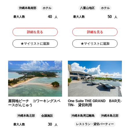
沖縄本島南部
ホテル
八重山地区
ホテル
40
50
最大人数
最大人数
人
人
詳細を見る
詳細を見る
マイリストに追加
マイリストに追加
屋我地ビーチ コワーキングスペ
One Suite THE GRAND BAR天-
ースがんじゅう
TIN- 貸切利用
沖縄本島北部
会議施設
沖縄本島周辺離島
沖縄本島北部
30
レストラン・貸切パーティー
最大人数
人