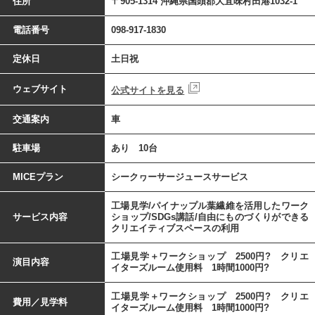
住所
〒905-1314 沖縄県国頭郡大宜味村田港1032-1
電話番号
098-917-1830
定休日
土日祝
ウェブサイト
公式サイトを見る
交通案内
車
駐車場
あり 10台
MICEプラン
シークヮーサージュースサービス
工場見学/パイナップル葉繊維を活用したワーク
サービス内容
ショップ/SDGs講話/自由にものづくりができる
クリエイティブスペースの利用
工場見学＋ワークショップ 2500円? クリエ
演目内容
イターズルーム使用料 1時間1000円?
工場見学＋ワークショップ 2500円? クリエ
費用／見学料
イターズルーム使用料 1時間1000円?