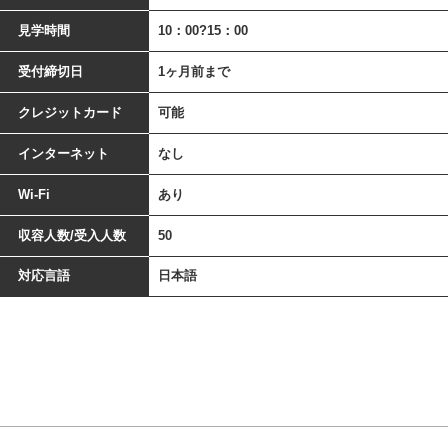
見学時間
10：00?15：00
受付締切日
1ヶ月前まで
クレジットカード
可能
インターネット
なし
Wi-Fi
あり
収容人数/受入人数
50
対応言語
日本語