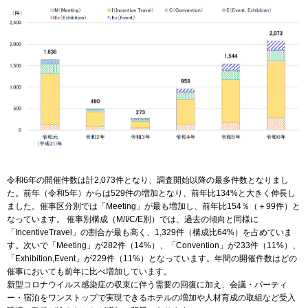
令和6年の開催件数は計2,073件となり、調査開始以降の最多件数となりまし
た。前年（令和5年）からは529件の増加となり、前年比134%と大きく伸長し
ました。催事区分別では「Meeting」が最も増加し、前年比154％（＋99件）と
なっています。 催事別構成（M/I/C/E別）では、過去の傾向と同様に
「IncentiveTravel」の割合が最も高く、1,329件（構成比64%）を占めていま
す。次いで「Meeting」が282件（14%）、「Convention」が233件（11%）、
「Exhibition,Event」が229件（11%）となっています。年間の開催件数はどの
催事においても前年に比べ増加しています。
新型コロナウイルス感染症の収束に伴う需要の回復に加え、会議・パーティ
ー・宿泊をワンストップで実現できるホテルの増加や人材育成の取組など受入