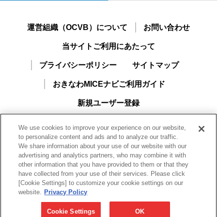
運営組織（OCVB）について
お問い合わせ
当サイトご利用にあたって
プライバシーポリシー
サイトマップ
おきなわMICEナビご利用ガイド
新規ユーザー登録
We use cookies to improve your experience on our website,
to personalize content and ads and to analyze our traffic.
We share information about your use of our website with our
advertising and analytics partners, who may combine it with
other information that you have provided to them or that they
have collected from your use of their services. Please click
[Cookie Settings] to customize your cookie settings on our
一般財団法人沖縄観光コンベンションビューロー
website.
Privacy Policy
Okinawa Convention & Visitors Bureau（OCVB）
〒901-0152 沖縄県那覇市字小禄1831-1 沖縄産業支援センター2F
Cookie Settings
OK
TEL 098-859-6123(代) FAX 098-859-6221/098-859-6222