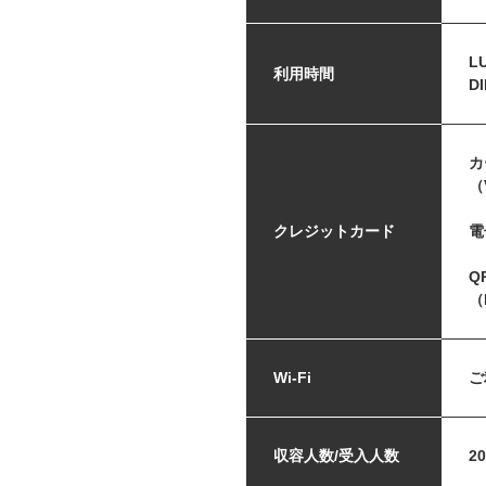
LU
利用時間
DI
カ
（
クレジットカード
電
Q
（
Wi-Fi
ご
収容人数/受入人数
2