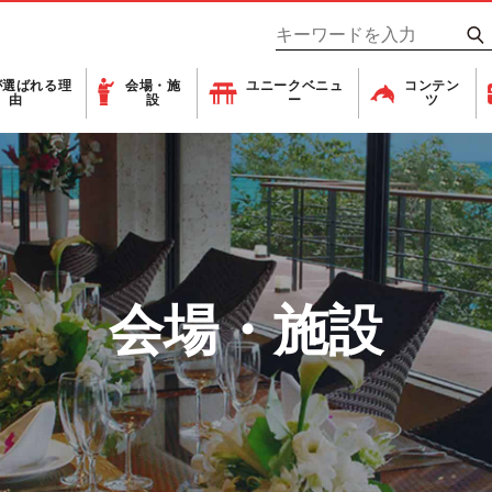
が
選ばれる理
会場・施
ユニーク
ベニュ
コンテン
由
設
ー
ツ
会場・施設