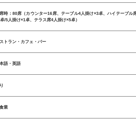
席時：80席（カウンター16席、テーブル4人掛け×3卓、ハイテーブル席
4卓/5人掛け×1卓、テラス席4人掛け×5卓）
ストラン・カフェ・バー
本語・英語
り
食業