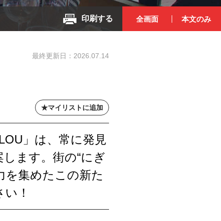
印刷する
全画面
本文のみ
最終更新日：
2026.07.14
マイリストに追加
ELLOU」は、常に発見
します。街の“にぎ
の魅力を集めたこの新た
さい！