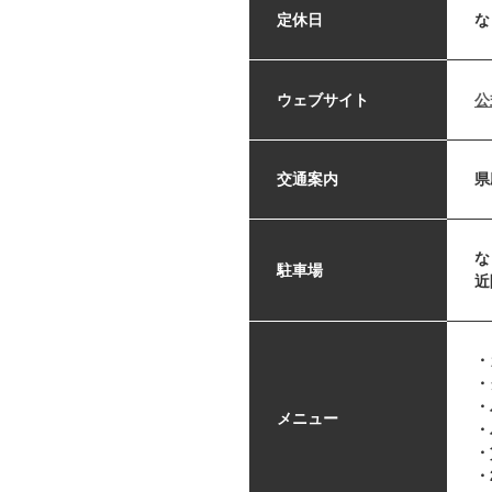
定休日
な
ウェブサイト
公
交通案内
県
な
駐車場
近
・
・
・
メニュー
・
・
・