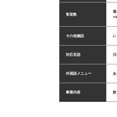
着
客室数
×
その他施設
レ
対応言語
日
外国語メニュー
あ
事業内容
飲