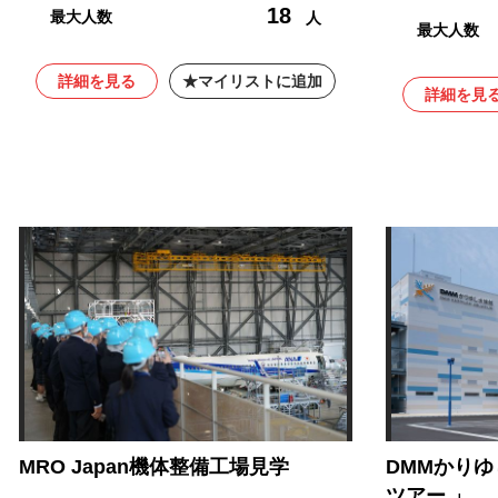
18
最大人数
人
最大人数
詳細を見る
マイリストに追加
詳細を見
MRO Japan機体整備工場見学
DMMかり
ツアー 」