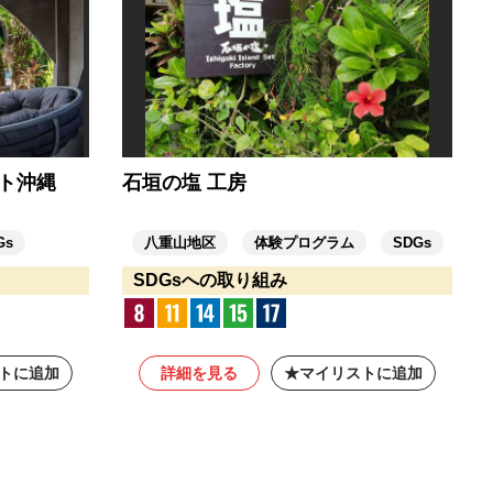
ト沖縄
石垣の塩 工房
Gs
八重山地区
体験プログラム
SDGs
SDGsへの取り組み
トに追加
詳細を見る
マイリストに追加