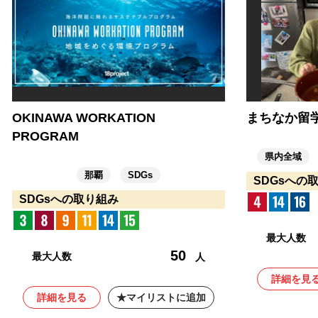
OKINAWA WORKATION
まちなか留
PROGRAM
県内全域
那覇
SDGs
SDGsへの
SDGsへの取り組み
最大人数
50
最大人数
人
詳細を見
詳細を見る
マイリストに追加