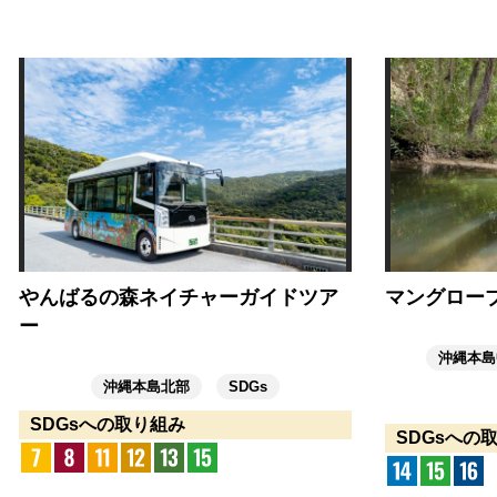
やんばるの森ネイチャーガイドツア
マングロー
ー
沖縄本島
沖縄本島北部
SDGs
SDGsへの取り組み
SDGsへの