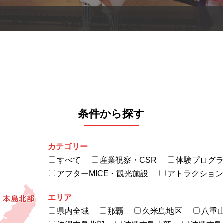
条件から探す
カテゴリー
すべて
産業視察・CSR
体験プログ
アフターMICE・観光施設
アトラクショ
エリア
県内全域
那覇
久米島地区
八重