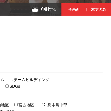
印刷する
全画面
本文のみ
ラム
チームビルディング
ン
SDGs
山地区
宮古地区
沖縄本島中部