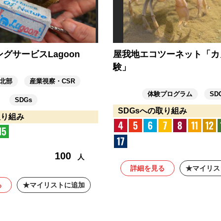
グサービスLagoon
屋我地エコツーネット「カ
験」
北部
産業視察・CSR
体験プログラム
SD
SDGs
SDGsへの取り組み
取り組み
100
人
詳細を見る
マイリス
る
マイリストに追加