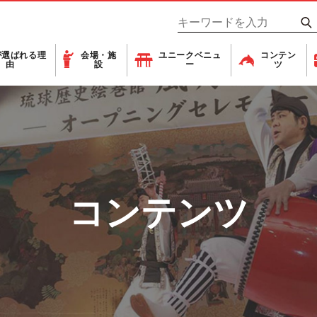
が
選ばれる理
会場・施
ユニーク
ベニュ
コンテン
由
設
ー
ツ
コンテンツ