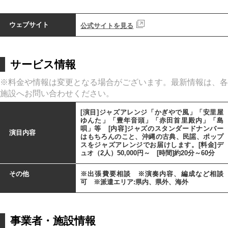
ウェブサイト
公式サイトを見る
サービス情報
※料金や情報は変更となる場合がございます。最新情報は、各
施設へお問い合わせください。
[演目]ジャズアレンジ「かぎやで風」「安里屋
ゆんた」「豊年音頭」「赤田首里殿内」「島
唄」等 [内容]ジャズのスタンダードナンバー
演目内容
はもちろんのこと、沖縄の古典、民謡、ポップ
スをジャズアレンジでお届けします。[料金]デ
ュオ（2人）50,000円～ [時間]約20分～60分
その他
※出張費要相談 ※演奏内容、編成など相談
可 ※派遣エリア:県内、県外、海外
事業者・施設情報