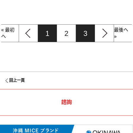
« 最初
最後へ
1
2
3
へ
»
回上一頁
諮詢