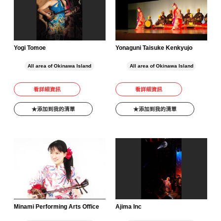
Yogi Tomoe
Yonaguni Taisuke Kenkyujo
All area of Okinawa Island
All area of Okinawa Island
看詳細資訊
看詳細資訊
添加到我的清單
添加到我的清單
Minami Performing Arts Office
Ajima Inc