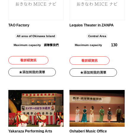
TAO Factory
Lequios Theater in ZANPA
All area of Okinawa Island
Central Area
130
Maximum capacity
請聯繫我們
Maximum capacity
看詳細資訊
看詳細資訊
添加到我的清單
添加到我的清單
Yakaraza Performing Arts
Oshaberi Music Office