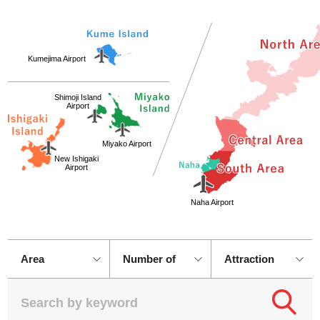
Kumejima Airport
Shimoji Island
Airport
Miyako Airport
New Ishigaki
Airport
Naha Airport
Number of
participants