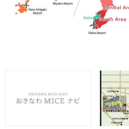
Miyako Airport
New Ishigaki
Airport
Naha Airport