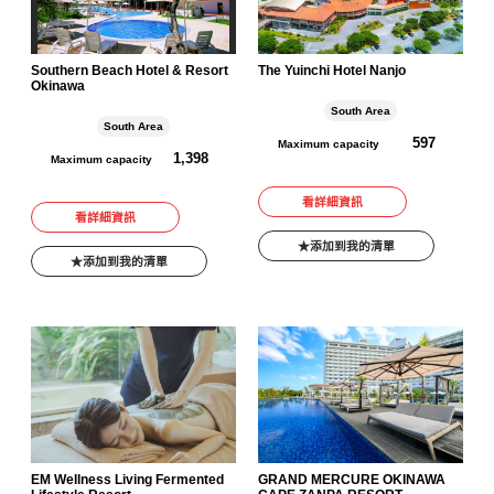
Southern Beach Hotel & Resort
The Yuinchi Hotel Nanjo
Okinawa
South Area
South Area
597
Maximum capacity
1,398
Maximum capacity
看詳細資訊
看詳細資訊
添加到我的清單
添加到我的清單
EM Wellness Living Fermented
GRAND MERCURE OKINAWA