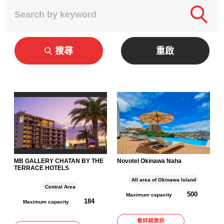
搜尋
重啟
MB GALLERY CHATAN BY THE
Novotel Okinawa Naha
TERRACE HOTELS
All area of Okinawa Island
Central Area
500
Maximum capacity
184
Maximum capacity
看詳細資訊