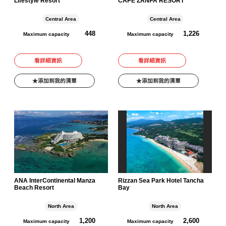
Lifestyle Resort
CAPE ZANPA RESORT
Central Area
Central Area
448
1,226
Maximum capacity
Maximum capacity
看詳細資訊
看詳細資訊
添加到我的清單
添加到我的清單
ANA InterContinental Manza
Rizzan Sea Park Hotel Tancha
Beach Resort
Bay
North Area
North Area
1,200
2,600
Maximum capacity
Maximum capacity