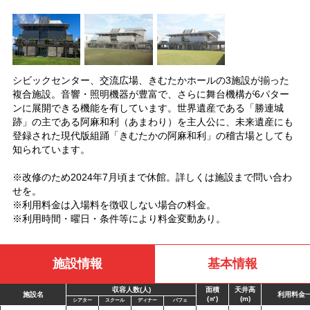
シビックセンター、交流広場、きむたかホールの3施設が揃った
複合施設。音響・照明機器が豊富で、さらに舞台機構が6パター
ンに展開できる機能を有しています。世界遺産である「勝連城
跡」の主である阿麻和利（あまわり）を主人公に、未来遺産にも
登録された現代版組踊「きむたかの阿麻和利」の稽古場としても
知られています。
※改修のため2024年7月頃まで休館。詳しくは施設まで問い合わ
せを。
※利用料金は入場料を徴収しない場合の料金。
※利用時間・曜日・条件等により料金変動あり。
施設情報
基本情報
収容人数(人)
面積
天井高
施設名
利用料金
(㎡)
(m)
シアター
スクール
ディナー
バフェ