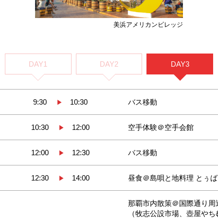
美浜アメリカンビレッジ
DAY1
DAY2
DAY3
9:30
10:30
バス移動
▶
10:30
12:00
空手体験＠空手会館
▶
12:00
12:30
バス移動
▶
12:30
14:00
昼食＠島唄と地料理 とぅ
▶
那覇市内散策＠国際通り周
（牧志公設市場、壺屋やち