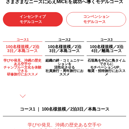
さまざまなニーズに応えMICEを成功へ導くモデルコース
インセンティブ
コンベンション
モデルコース
モデルコース
コース1
コース2
コース3
100名様規模／2泊
100名様規模／2泊
100名様規模／3泊
3日／本島コース
3日／本島コース
4日／離島コース
学びや発見、沖縄の歴史
組織の絆・コミュニケー
石垣島を中心に島タイム
ある空手や
ションを
でさらに
チャンプルー文化を体験
活性化させる
モチベーションUP、
できる
社員旅行・周年旅行にお
報奨・招待旅行におスス
研修旅行におススメ
ススメ
メ
コース1 ｜ 100名様規模／2泊3日／本島コース
学びや発見、沖縄の歴史ある空手や