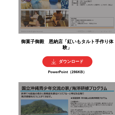
御菓子御殿 恩納店「紅いもタルト手作り体
験」
ダウンロード
PowerPoint（286KB）