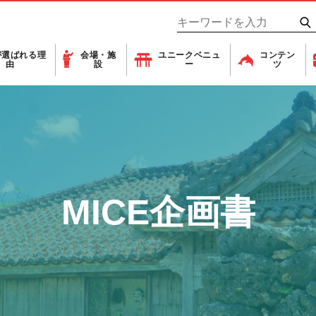
が
選ばれる理
会場・施
ユニーク
ベニュ
コンテン
由
設
ー
ツ
MICE企画書