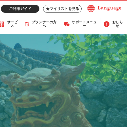
ご利用ガイド
マイリストを見る
サービ
プランナー
の方
サポート
メニュ
おしら
ス
へ
ー
せ