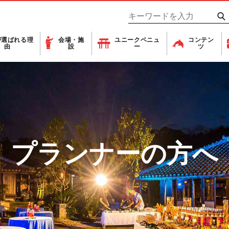
が
選ばれる理
会場・施
ユニーク
ベニュ
コンテン
由
設
ー
ツ
プランナーの方へ