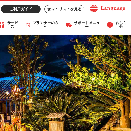
ご利用ガイド
マイリストを見る
サービ
プランナー
の方
サポート
メニュ
おしら
ス
へ
ー
せ