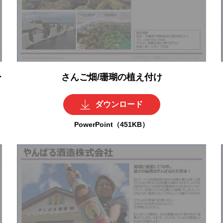
ー
さんご畑/珊瑚の植え付け
ダウンロード
PowerPoint（451KB）