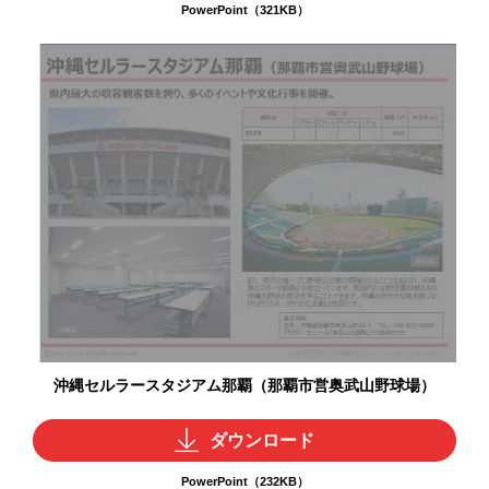
PowerPoint（321KB）
沖縄セルラースタジアム那覇（那覇市営奥武山野球場）
ダウンロード
PowerPoint（232KB）