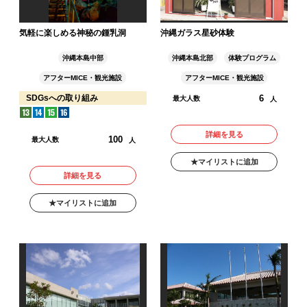
気軽に楽しめる神秘の鍾乳洞
沖縄ガラス星砂体験
沖縄本島中部
沖縄本島北部
体験プログラム
アフターMICE・観光施設
アフターMICE・観光施設
6
SDGsへの取り組み
最大人数
人
詳細を見る
100
最大人数
人
マイリストに追加
詳細を見る
マイリストに追加