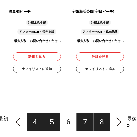
渡具知ビーチ
宇堅海浜公園(宇堅ビーチ)
沖縄本島中部
沖縄本島中部
アフターMICE・観光施設
アフターMICE・観光施設
最大人数
お問い合わせください
最大人数
お問い合わせください
詳細を見る
詳細を見る
マイリストに追加
マイリストに追加
 最初
最後
4
5
6
7
8
»