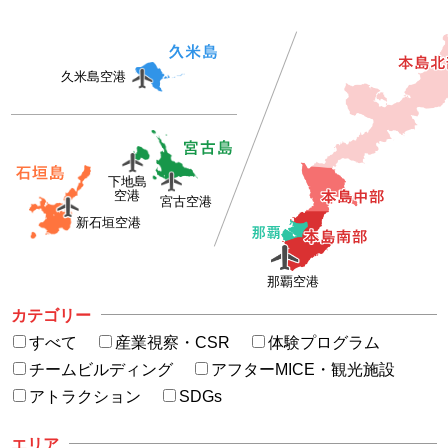
久米島空港
下地島
空港
宮古空港
新石垣空港
那覇空港
カテゴリー
すべて
産業視察・CSR
体験プログラム
チームビルディング
アフターMICE・観光施設
アトラクション
SDGs
エリア