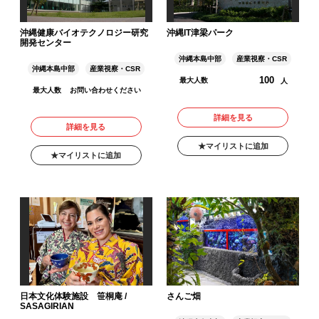
沖縄健康バイオテクノロジー研究
沖縄IT津梁パーク
開発センター
沖縄本島中部
産業視察・CSR
沖縄本島中部
産業視察・CSR
100
最大人数
人
最大人数
お問い合わせください
詳細を見る
詳細を見る
マイリストに追加
マイリストに追加
日本文化体験施設 笹桐庵 /
さんご畑
SASAGIRIAN