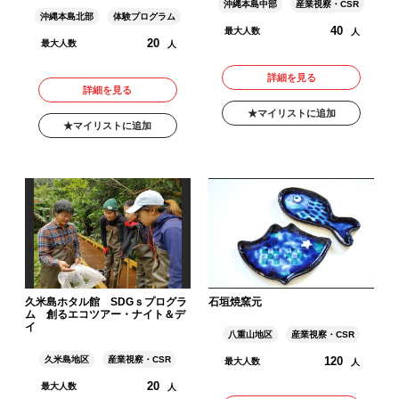
沖縄本島中部
産業視察・CSR
沖縄本島北部
体験プログラム
40
最大人数
人
20
最大人数
人
詳細を見る
詳細を見る
マイリストに追加
マイリストに追加
久米島ホタル館 SDGｓプログラ
石垣焼窯元
ム 創るエコツアー・ナイト＆デ
イ
八重山地区
産業視察・CSR
120
久米島地区
産業視察・CSR
最大人数
人
20
最大人数
人