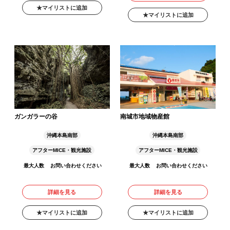
マイリストに追加
マイリストに追加
ガンガラーの谷
南城市地域物産館
沖縄本島南部
沖縄本島南部
アフターMICE・観光施設
アフターMICE・観光施設
最大人数
お問い合わせください
最大人数
お問い合わせください
詳細を見る
詳細を見る
マイリストに追加
マイリストに追加