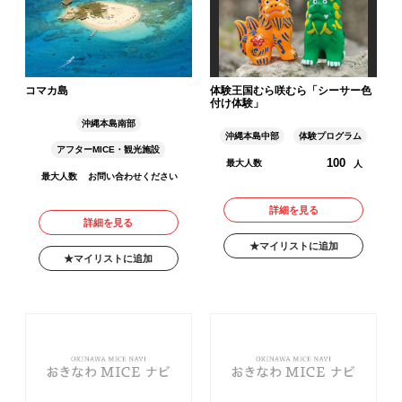
コマカ島
体験王国むら咲むら「シーサー色
付け体験」
沖縄本島南部
沖縄本島中部
体験プログラム
アフターMICE・観光施設
100
最大人数
人
最大人数
お問い合わせください
詳細を見る
詳細を見る
マイリストに追加
マイリストに追加