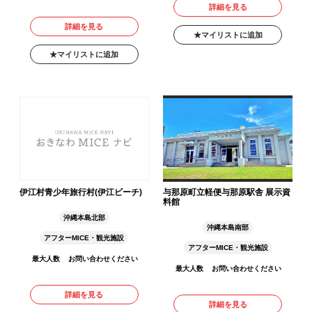
詳細を見る
詳細を見る
マイリストに追加
マイリストに追加
伊江村青少年旅行村(伊江ビーチ)
与那原町立軽便与那原駅舎 展示資
料館
沖縄本島北部
沖縄本島南部
アフターMICE・観光施設
アフターMICE・観光施設
最大人数
お問い合わせください
最大人数
お問い合わせください
詳細を見る
詳細を見る