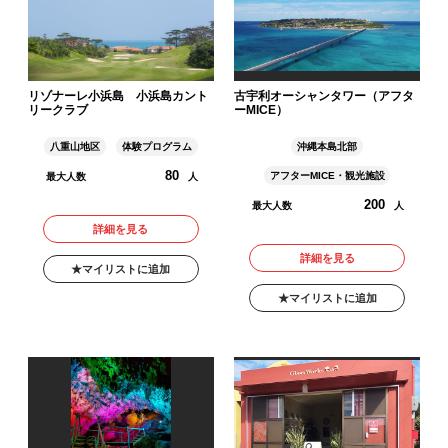
リゾナーレ小浜島 小浜島カント
古宇利オーシャンタワー（アフタ
リークラブ
ーMICE）
八重山地区
体験プログラム
沖縄本島北部
80
アフターMICE・観光施設
最大人数
人
200
最大人数
人
詳細を見る
詳細を見る
マイリストに追加
マイリストに追加