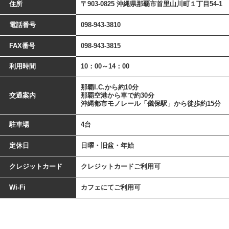
住所
〒903-0825 沖縄県那覇市首里山川町１丁目54-1
電話番号
098-943-3810
FAX番号
098-943-3815
利用時間
10：00～14：00
那覇I.C.から約10分
交通案内
那覇空港から車で約30分
沖縄都市モノレール「儀保駅」から徒歩約15分
駐車場
4台
定休日
日曜・旧盆・年始
クレジットカード
クレジットカードご利用可
Wi-Fi
カフェにてご利用可