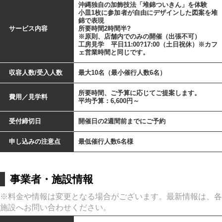
沖縄独自の加飾技法「堆錦ついきん」を体験
小皿1枚に参加者が自由にデザインした図案を堆
錦で表現
サービス内容
所要時間2時間半?
※原則、店舗内でのみの開催（出張不可）
工房見学 平日11:00?17:00（土日祝休）※カフ
ェ営業時間と同じです。
収容人数/受入人数
最大10名（最小催行人数6名）
所要時間、ご予算に応じてご提案します。
費用／見学料
平均予算：6,600円～
受付締切日
開催日の2週間前までにご予約
申し込みの注意点
最低催行人数6名様
事業者・施設情報
※料金や情報は変更となる場合がございます。最新情報は、各
施設へお問い合わせください。