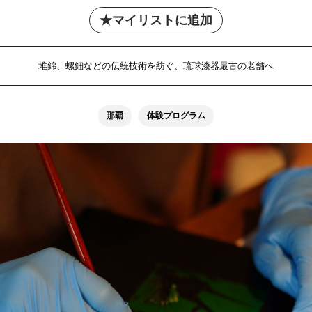
マイリストに追加
堆錦、螺鈿などの伝統技術を紡ぐ、琉球漆器最古の老舗へ
那覇
体験プログラム