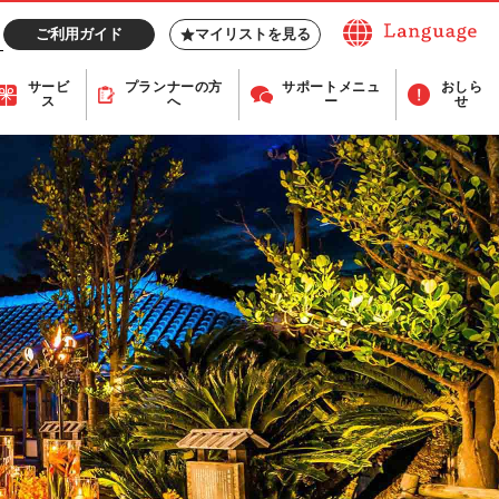
ご利用ガイド
マイリストを見る
サービ
プランナー
の方
サポート
メニュ
おしら
ス
へ
ー
せ