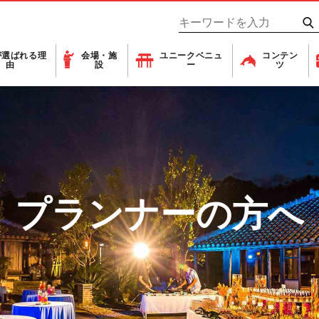
が
選ばれる理
会場・施
ユニーク
ベニュ
コンテン
由
設
ー
ツ
プランナーの方へ