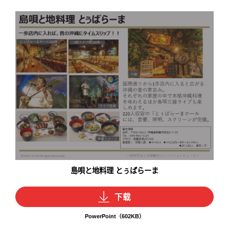
島唄と地料理 とぅばらーま
下载
PowerPoint（602KB）