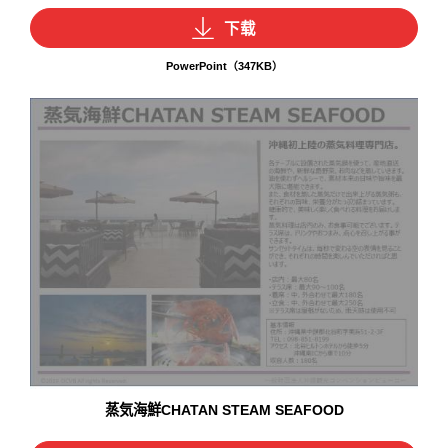
下载
PowerPoint（347KB）
蒸気海鮮CHATAN STEAM SEAFOOD