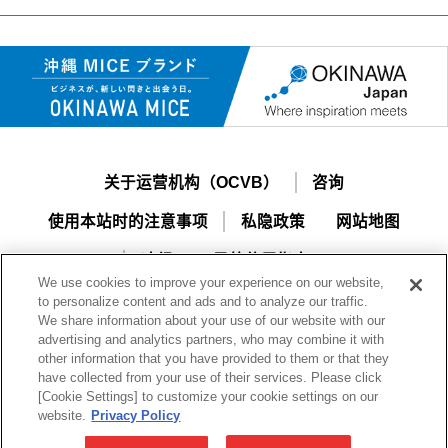
关于运营机构（OCVB）
咨询
使用本站时的注意事项
私隐政策
网站地图
冲绳MICE导航使用指南
We use cookies to improve your experience on our website,
to personalize content and ads and to analyze our traffic.
We share information about your use of our website with our
advertising and analytics partners, who may combine it with
other information that you have provided to them or that they
have collected from your use of their services. Please click
[Cookie Settings] to customize your cookie settings on our
一般财团法人冲绳观光会议局
website.
Privacy Policy
Okinawa Convention & Visitors Bureau（OCVB）
〒901-0152 冲绳县那覇市字小禄字1831-1 冲绳产业支援中心 2F