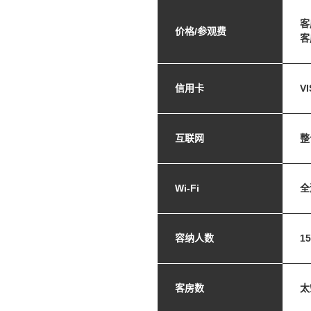
客
价格/参观费
客
信用卡
V
互联网
整
Wi-Fi
全
容纳人数
1
客房数
太