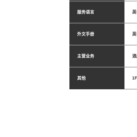
服务语言
英
外文手册
英
主营业务
酒
其他
1