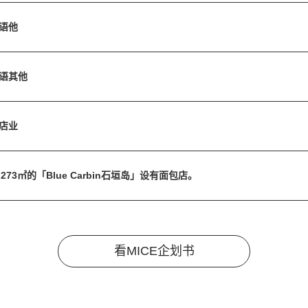
语他
语其他
店业
F273㎡的「Blue Carbin石垣岛」设有面包店。
看MICE企划书