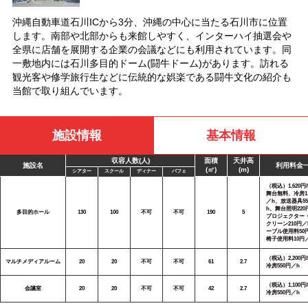
沖縄自動車道石川ICから3分、沖縄の中心に当たる石川市に位置
します。南部や北部からも来館しやすく、インターハイ抽選会や
全県に店舗を展開する企業の会議などにも利用されています。同
一敷地内には石川多目的ドーム(闘牛ドーム)があります。訪れる
観光客や修学旅行生などに伝統的な娯楽である闘牛文化の紹介も
当館で取り組んでいます。
施設情報
基本情報
収容人数(人)
面積
天井高
施設名
利用料金
(㎡)
(m)
シアター
スクール
ディナー
バフェ
（税込）1,620円/
舞台無料、冷房1,
／h、放送器具55
h、舞台照明220
多目的ホール
130
100
不可
不可
190
5
プロジェクター
クリーン210円／
ーブル使用料50
椅子使用料10円
（税込）2,200円/
マルチメディアルーム
20
20
不可
不可
61
2.7
冷房550円／h
（税込）1,100円/
会議室
20
20
不可
不可
42
2.7
冷房550円／h