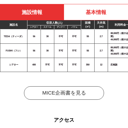
施設情報
基本情報
収容人数(人)
面積
天井高
施設名
利用料金
(㎡)
(m)
シアター
スクール
ディナー
バフェ
88,000円（税サ込
TEDA（ティーダ）
56
30
不可
不可
55
2.7
間）
44,000円（税サ
88,000円（税サ込
FUSHI（フシ）
56
30
不可
不可
55
2.7
間）
44,000円（税サ
シアター
400
不可
不可
不可
350
12
応相談
MICE企画書を見る
アクセス