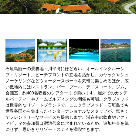
石垣島随一の景勝地・川平湾にほど近い、オールインクルーシ
ブ・リゾート。ビーチフロントの立地を活かし、カヤックやシュ
ノーケリングなどウォータースポーツを気軽に楽しめるほか、広
い敷地内にはレストラン、バー、プール、テニスコート、ジム、
会議室、約400名収容のシアターまで揃います。屋外でのカクテ
ルパーティーやチームビルディングの開催も可能。クラブメッド
は世界的なリゾートブランドで、ここクラブメッド・石垣島でも
世界各国から集まったインターナショナルなスタッフが、気さく
でフレンドリーなサービスを提供します。滞在中の飲食やアクテ
ィビティの参加費は宿泊代金に含まれているため、追加料金を気
にせず、思いきりリゾートステイを満喫できます。