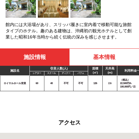
館内には大浴場があり、スリッパ履きに室内着で移動可能な旅館
タイプのホテル。趣のある建物は、沖縄初の観光ホテルとして創
業した昭和16年当時から続く伝統の深みを感じさせます。
施設情報
基本情報
収容人数(人)
面積
天井高
施設名
利用料金
(㎡)
(m)
シアター
スクール
ディナー
バフェ
（税込）
ロイヤルホール宮里
60
40
不可
不可
126
2.6
22,500円/h
100,000円／日
アクセス