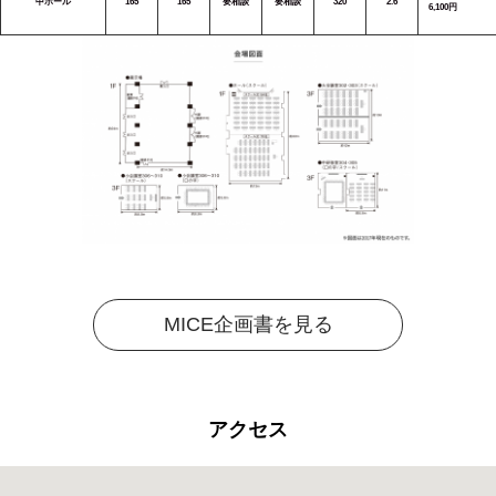
中ホール
165
165
要相談
要相談
320
2.6
6,100円
MICE企画書を見る
アクセス