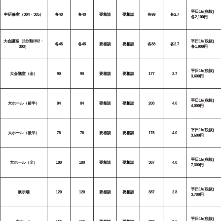
平日1h(税抜)
中研修室（304・305）
各40
各40
要相談
要相談
各99
各2.7
各2,100円
大会議室（2分割/302・
平日1h(税抜)
各45
各45
要相談
要相談
各88
各2.7
303）
各1,900円
平日1h(税抜)
大会議室（全）
90
90
要相談
要相談
177
2.7
3,600円
平日1h(税抜)
大ホール（前半）
84
84
要相談
要相談
208
4.0
4,000円
平日1h(税抜)
大ホール（後半）
76
76
要相談
要相談
178
4.0
3,600円
平日1h(税抜)
大ホール（全）
180
180
要相談
要相談
387
4.0
7,300円
平日1h(税抜)
展示場
120
120
要相談
要相談
387
2.8
3,700円
平日1h(税抜)