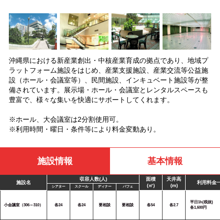
沖縄県における新産業創出・中核産業育成の拠点であり、地域プ
ラットフォーム施設をはじめ、産業支援施設、産業交流等公益施
設（ホール・会議室等）、民間施設、インキュベート施設等が整
備されています。展示場・ホール・会議室とレンタルスペースも
豊富で、様々な集いを快適にサポートしてくれます。
※ホール、大会議室は2分割使用可。
※利用時間・曜日・条件等により料金変動あり。
施設情報
基本情報
収容人数(人)
面積
天井高
施設名
利用料金
(㎡)
(m)
シアター
スクール
ディナー
バフェ
平日1h(税抜)
小会議室（306～310）
各24
各24
要相談
要相談
各54
各2.7
各1,600円