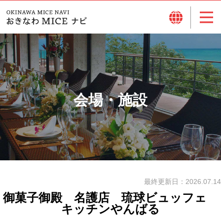
会場・施設
最終更新日：
2026.07.14
御菓子御殿 名護店 琉球ビュッフェ
キッチンやんばる