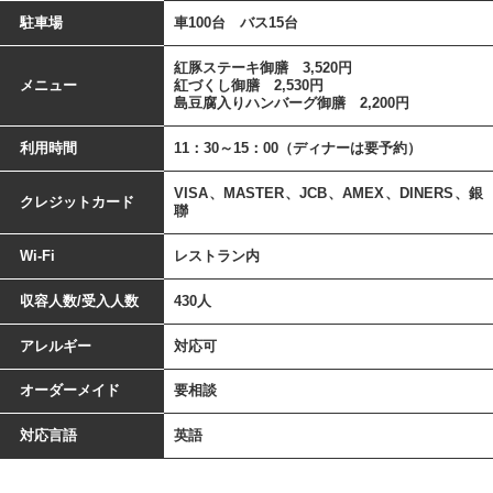
駐車場
車100台 バス15台
紅豚ステーキ御膳 3,520円
メニュー
紅づくし御膳 2,530円
島豆腐入りハンバーグ御膳 2,200円
利用時間
11：30～15：00（ディナーは要予約）
VISA、MASTER、JCB、AMEX、DINERS、銀
クレジットカード
聯
Wi-Fi
レストラン内
収容人数/受入人数
430人
アレルギー
対応可
オーダーメイド
要相談
対応言語
英語