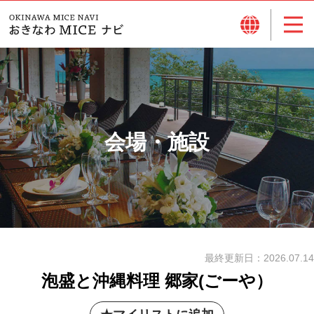
会場・施設
最終更新日：
2026.07.14
泡盛と沖縄料理 郷家(ごーや）