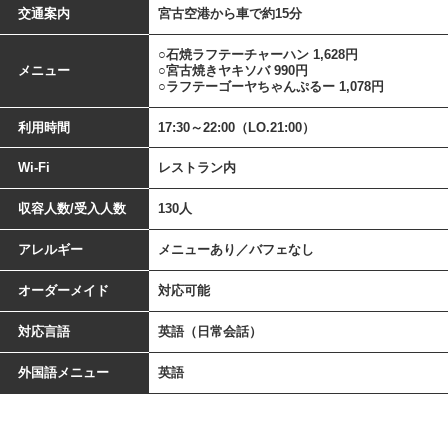
交通案内
宮古空港から車で約15分
○石焼ラフテーチャーハン 1,628円
メニュー
○宮古焼きヤキソバ 990円
○ラフテーゴーヤちゃんぷるー 1,078円
利用時間
17:30～22:00（LO.21:00）
Wi-Fi
レストラン内
収容人数/受入人数
130人
アレルギー
メニューあり／バフェなし
オーダーメイド
対応可能
対応言語
英語（日常会話）
外国語メニュー
英語