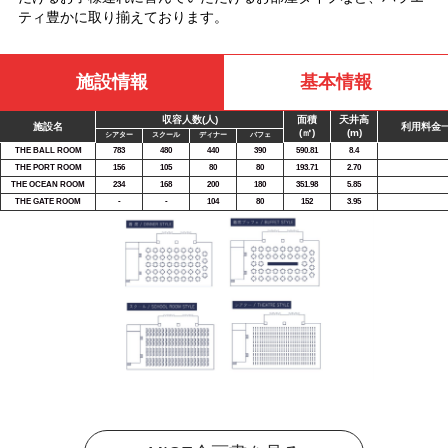
ティ豊かに取り揃えております。
施設情報
基本情報
収容人数(人)
面積
天井高
施設名
利用料金
(㎡)
(m)
シアター
スクール
ディナー
バフェ
THE BALL ROOM
783
480
440
390
590.81
8.4
THE PORT ROOM
156
105
80
80
193.71
2.70
THE OCEAN ROOM
234
168
200
180
351.98
5.85
THE GATE ROOM
-
-
104
80
152
3.95