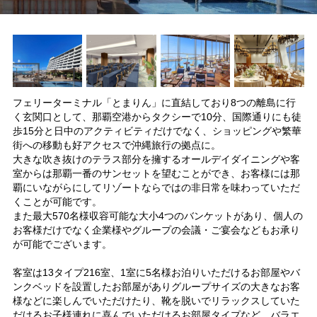
フェリーターミナル「とまりん」に直結しており8つの離島に行
く玄関口として、那覇空港からタクシーで10分、国際通りにも徒
歩15分と日中のアクティビティだけでなく、ショッピングや繁華
街への移動も好アクセスで沖縄旅行の拠点に。
大きな吹き抜けのテラス部分を擁するオールデイダイニングや客
室からは那覇一番のサンセットを望むことができ、お客様には那
覇にいながらにしてリゾートならではの非日常を味わっていただ
くことが可能です。
また最大570名様収容可能な大小4つのバンケットがあり、個人の
お客様だけでなく企業様やグループの会議・ご宴会などもお承り
が可能でございます。
客室は13タイプ216室、1室に5名様お泊りいただけるお部屋やバ
ンクベッドを設置したお部屋がありグループサイズの大きなお客
様などに楽しんでいただけたり、靴を脱いでリラックスしていた
だけるお子様連れに喜んでいただけるお部屋タイプなど、バラエ