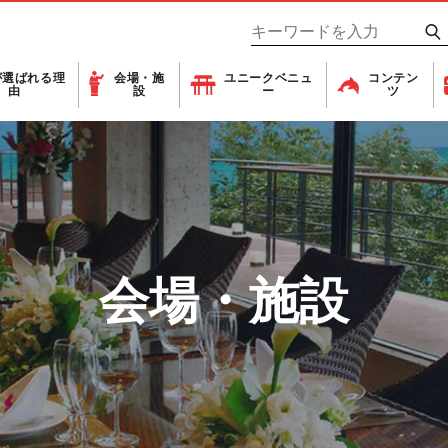
が
選ばれる理
会場・施
ユニーク
ベニュ
コンテン
由
設
ー
ツ
会場・施設