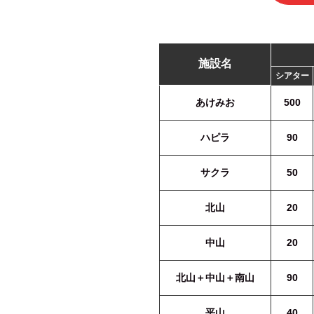
施設名
シアター
あけみお
500
ハピラ
90
サクラ
50
北山
20
中山
20
北山＋中山＋南山
90
平山
40