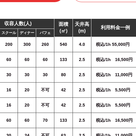
収容人数(人)
面積
天井高
利用料金一例
(㎡)
(m)
スクール
ディナー
バフェ
200
300
260
540
4.0
税込/1h 55,000円
60
60
60
133
2.5
税込/1h 16,500円
30
30
30
80
2.5
税込/1h 11,000円
16
20
不可
42
2.5
税込/1h 5,500円
16
20
不可
42
2.5
税込/1h 5,500円
60
60
70
133
2.5
税込/1h 16,500円
30
24
不可
63
2.5
税込/1h 11,000円