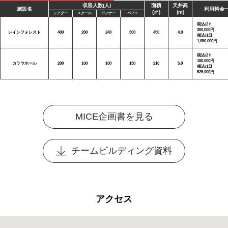
収容人数(人)
面積
天井高
施設名
利用料金
(㎡)
(m)
シアター
スクール
ディナー
バフェ
税込/2ｈ
300,000円
レインフォレスト
400
200
240
300
450
4.0
税込/1日
1,050,000円
税込/2ｈ
150,000円
カラヤホール
200
100
100
150
210
5.0
税込/1日
525,000円
MICE企画書を見る
チームビルディング資料
アクセス