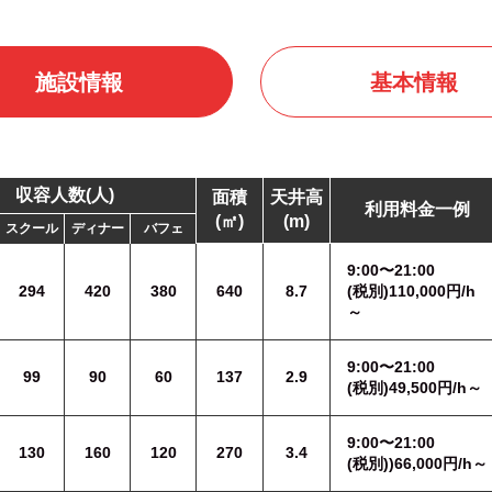
施設情報
基本情報
収容人数(人)
面積
天井高
利用料金一例
(㎡)
(m)
スクール
ディナー
バフェ
9:00〜21:00
294
420
380
640
8.7
(税別)110,000円/h
～
9:00〜21:00
99
90
60
137
2.9
(税別)49,500円/h～
9:00〜21:00
130
160
120
270
3.4
(税別))66,000円/h～