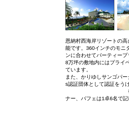
恩納村西海岸リゾートの高台
能です。360インチのモ
ンに合わせてパーティープ
8万坪の敷地内にはプライ
ています。
また、かりゆしサンゴパー
s認証団体として認証をう
※各宴会場収容人数
ナー、バフェは1卓6名で