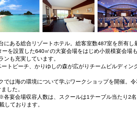
にある総合リゾートホテル。総客室数487室を所有し最大
ニターを設置した640㎡の大宴会場をはじめ小規模宴会場
ランも充実しています。
ベートビーチ、かりゆしの森が広がりチームビルディン
クでは海の環境について学ぶワークショップを開催。令和
けました。
は、スクールは1テーブル当たり2名で算
記載しております。