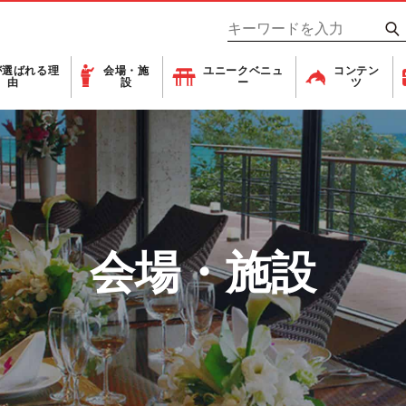
が
選ばれる理
会場・施
ユニーク
ベニュ
コンテン
由
設
ー
ツ
会場・施設