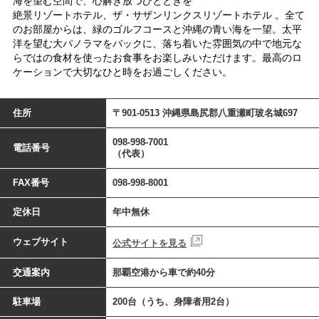
海を望む空間で、心解き放つひとときを
絶景リゾートホテル、ザ・サザンリンクスリゾートホテル 。全て
のお部屋からは、緑のゴルフコースと沖縄の青い海を一望。太平
洋を望む大パノラマをバックに、落ち着いた雰囲気の中で地元な
らではの食材を使ったお食事をお楽しみいただけます。最高のロ
ケーションで大切なひと時をお過ごしください。
住所
〒901-0513 沖縄県島尻郡八重瀬町玻名城697
098-998-7001
電話番号
（代表）
FAX番号
098-998-8001
定休日
年中無休
ウェブサイト
公式サイトを見る
交通案内
那覇空港から車で約40分
駐車場
200台（うち、身障者用2台）