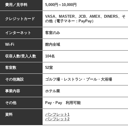
費用／見学料
5,000円～10,000円
VASA、MASTER、JCB、AMEX、DINERS、そ
クレジットカード
の他（電子マネー：PayPay）
インターネット
客室のみ
Wi-Fi
館内全域
収容人数/受入人数
104名
客室数
52室
その他施設
ゴルフ場・レストラン・プール・大浴場
事業内容
ホテル業
その他
Pay・Pay 利用可能
資料
パンフレット1
パンフレット2