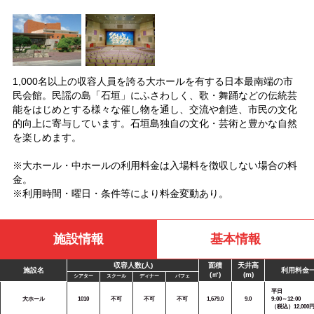
1,000名以上の収容人員を誇る大ホールを有する日本最南端の市
民会館。民謡の島「石垣」にふさわしく、歌・舞踊などの伝統芸
能をはじめとする様々な催し物を通し、交流や創造、市民の文化
的向上に寄与しています。石垣島独自の文化・芸術と豊かな自然
を楽しめます。
※大ホール・中ホールの利用料金は入場料を徴収しない場合の料
金。
※利用時間・曜日・条件等により料金変動あり。
施設情報
基本情報
収容人数(人)
面積
天井高
施設名
利用料金
(㎡)
(m)
シアター
スクール
ディナー
バフェ
平日
大ホール
1010
不可
不可
不可
1,679.0
9.0
9:00～12:00
（税込）12,000