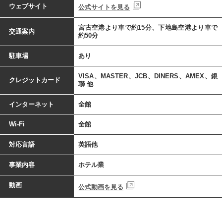
ウェブサイト
公式サイトを見る
宮古空港より車で約15分、下地島空港より車で
交通案内
約50分
駐車場
あり
VISA、MASTER、JCB、DINERS、AMEX、銀
クレジットカード
聯 他
インターネット
全館
Wi-Fi
全館
対応言語
英語他
事業内容
ホテル業
動画
公式動画を見る