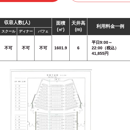
収容人数(人)
面積
天井高
利用料金一例
(㎡)
(m)
スクール
ディナー
バフェ
平日9:00～
不可
不可
不可
1601.9
6
22:00（税込）
41,855円