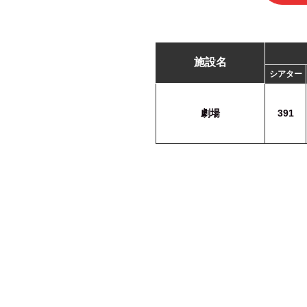
施設名
シアター
劇場
391