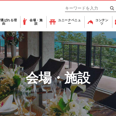
が
選ばれる理
会場・施
ユニーク
ベニュ
コンテン
由
設
ー
ツ
会場・施設