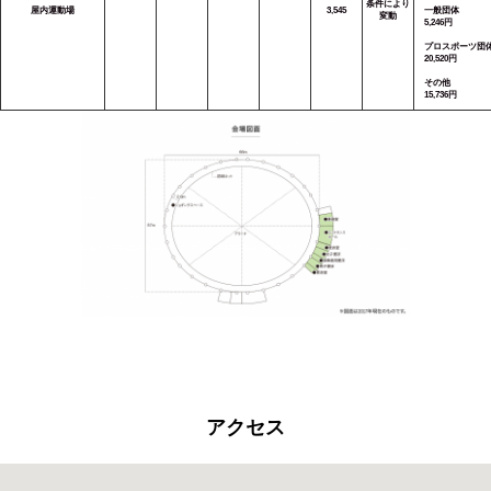
条件により
屋内運動場
3,545
一般団体
変動
5,246円
プロスポーツ団
20,520円
その他
15,736円
アクセス