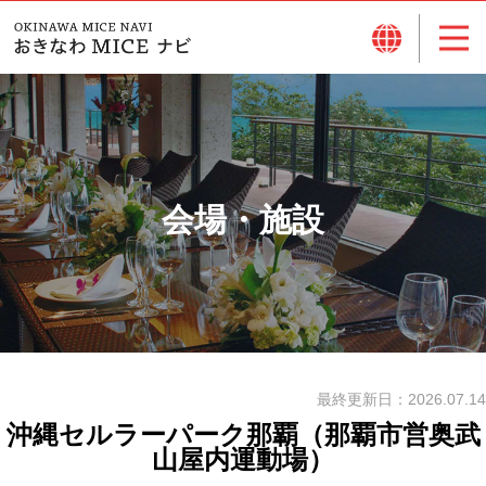
会場・施設
最終更新日：
2026.07.14
沖縄セルラーパーク那覇（那覇市営奥武
山屋内運動場）