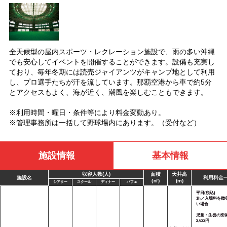
全天候型の屋内スポーツ・レクレーション施設で、雨の多い沖縄
でも安心してイベントを開催することができます。設備も充実し
ており、毎年冬期には読売ジャイアンツがキャンプ地として利用
し、プロ選手たちが汗を流しています。那覇空港から車で約5分
とアクセスもよく、海が近く、潮風を楽しむこともできます。
※利用時間・曜日・条件等により料金変動あり。
※管理事務所は一括して野球場内にあります。（受付など）
施設情報
基本情報
収容人数(人)
面積
天井高
施設名
利用料金
(㎡)
(m)
シアター
スクール
ディナー
バフェ
平日(税込)
1h／入場料を徴
い場合
児童・生徒の団
2,622円