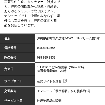
工芸品から食、カルチャー、雑貨まで
と、沖縄の個性豊かな物産・特産を、
あらゆるジャンルで取り扱うアンテ
ナショップです。沖縄のみならず、県
外にも支店を持ち、沖縄の文化と商
品を発信しています。
住所
沖縄県那覇市久茂地3-2-22 JAドリーム館1階
電話番号
098-864-0555
FAX番号
098-869-7836
1/1※12/31は時短営業（9時～18時）
定休日
※通常営業9時～22時
ウェブサイト
公式サイトを見る
交通案内
モノレール「県庁前駅」から徒歩約3分
サービス内容
沖縄物産品の販売