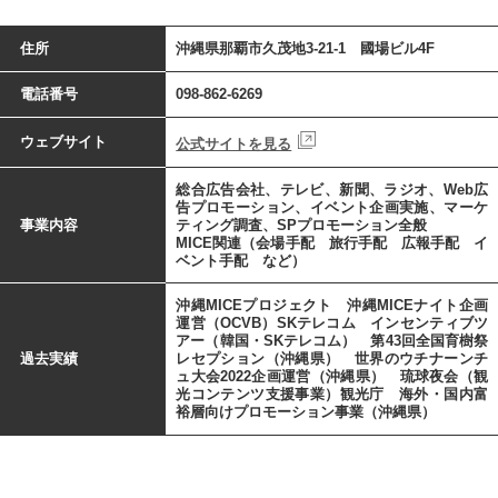
住所
沖縄県那覇市久茂地3-21-1 國場ビル4F
電話番号
098-862-6269
ウェブサイト
公式サイトを見る
総合広告会社、テレビ、新聞、ラジオ、Web広
告プロモーション、イベント企画実施、マーケ
事業内容
ティング調査、SPプロモーション全般
MICE関連（会場手配 旅行手配 広報手配 イ
ベント手配 など）
沖縄MICEプロジェクト 沖縄MICEナイト企画
運営（OCVB）SKテレコム インセンティブツ
アー（韓国・SKテレコム） 第43回全国育樹祭
過去実績
レセプション（沖縄県） 世界のウチナーンチ
ュ大会2022企画運営（沖縄県） 琉球夜会（観
光コンテンツ支援事業）観光庁 海外・国内富
裕層向けプロモーション事業（沖縄県）