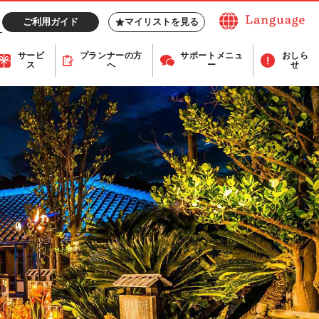
ご利用ガイド
マイリストを見る
サービ
プランナー
の方
サポート
メニュ
おしら
ス
へ
ー
せ