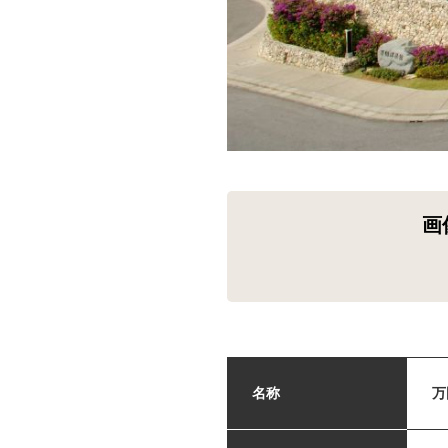
画
名称
万