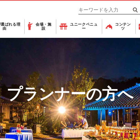
が
選ばれる理
会場・施
ユニーク
ベニュ
コンテン
由
設
ー
ツ
プランナーの方へ