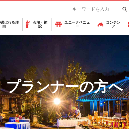
が
選ばれる理
会場・施
ユニーク
ベニュ
コンテン
由
設
ー
ツ
プランナーの方へ