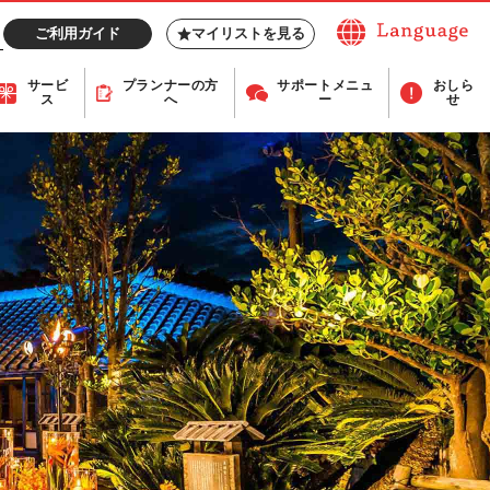
ご利用ガイド
マイリストを見る
サービ
プランナー
の方
サポート
メニュ
おしら
ス
へ
ー
せ