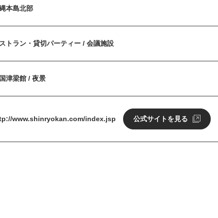
縄本島北部
ストラン・貸切パーティー / 会議施設
国津梁館 / 夜景
tp://www.shinryokan.com/index.jsp
公式サイトを見る