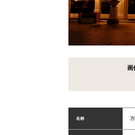
画
名称
万