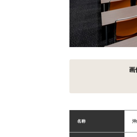
画
名称
沖