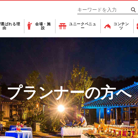
が
選ばれる理
会場・施
ユニーク
ベニュ
コンテン
由
設
ー
ツ
プランナーの方へ