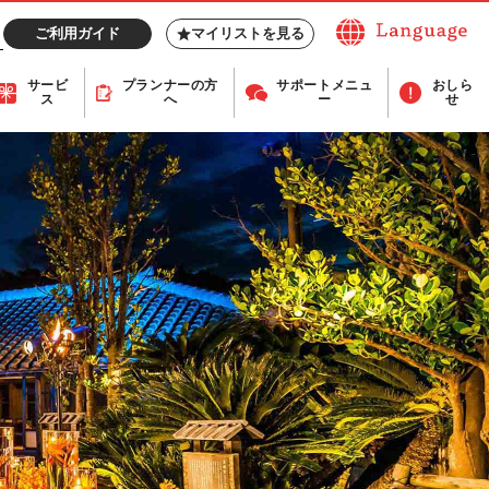
ご利用ガイド
マイリストを見る
サービ
プランナー
の方
サポート
メニュ
おしら
ス
へ
ー
せ