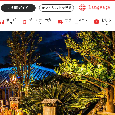
ご利用ガイド
マイリストを見る
サービ
プランナー
の方
サポート
メニュ
おしら
ス
へ
ー
せ