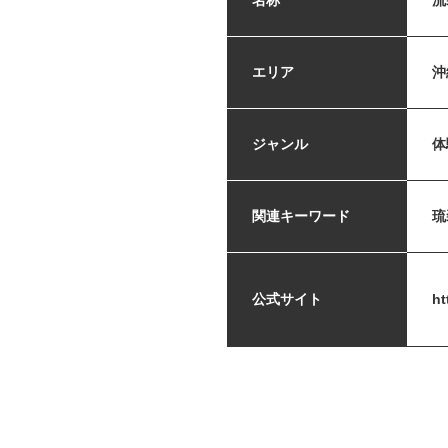
名称
流
エリア
沖
ジャンル
体
関連キーワード
琉
公式サイト
ht