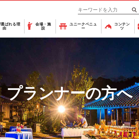
が
選ばれる理
会場・施
ユニーク
ベニュ
コンテン
由
設
ー
ツ
プランナーの方へ