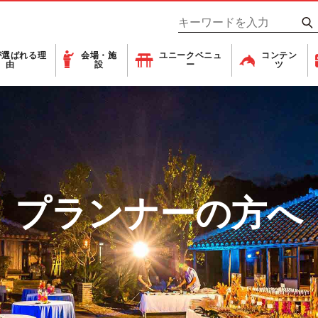
が
選ばれる理
会場・施
ユニーク
ベニュ
コンテン
由
設
ー
ツ
プランナーの方へ