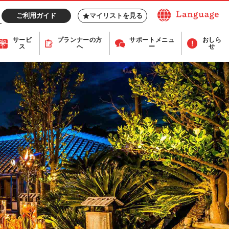
ご利用ガイド
マイリストを見る
サービ
プランナー
の方
サポート
メニュ
おしら
ス
へ
ー
せ