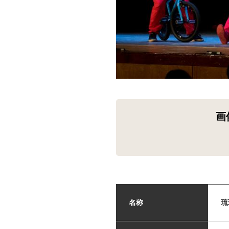
画
名称
琉