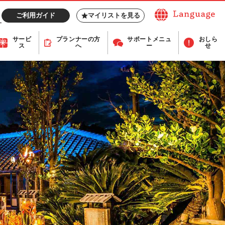
ご利用ガイド
マイリストを見る
サービ
プランナー
の方
サポート
メニュ
おしら
ス
へ
ー
せ