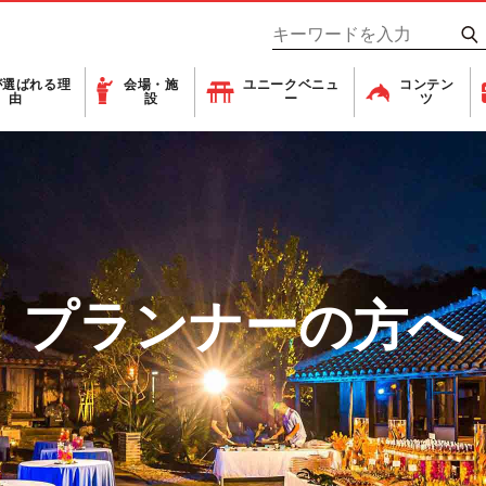
が
選ばれる理
会場・施
ユニーク
ベニュ
コンテン
由
設
ー
ツ
プランナーの方へ