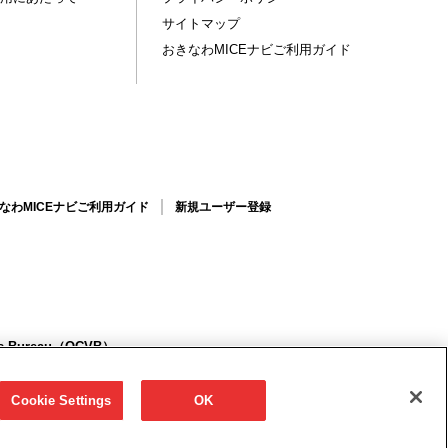
サイトマップ
おきなわMICEナビご利用ガイド
なわMICEナビご利用ガイド
新規ユーザー登録
ors Bureau（OCVB）
6123(代) FAX 098-859-6221/098-859-6222
Cookie Settings
OK