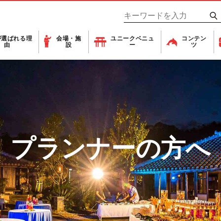
が
選ばれる理
会場・施
ユニーク
ベニュ
コンテン
由
設
ー
ツ
プランナーの方へ