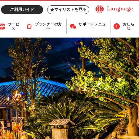
ご利用ガイド
マイリストを見る
サービ
プランナー
の方
サポート
メニュ
おしら
ス
へ
ー
せ