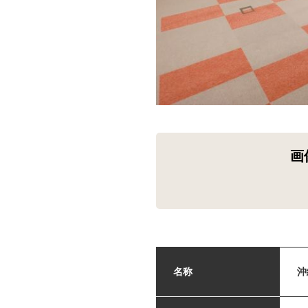
画
名称
沖