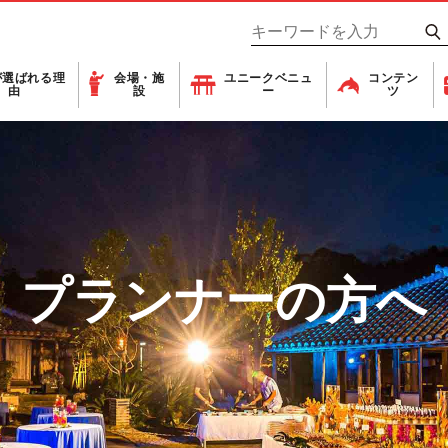
が
選ばれる理
会場・施
ユニーク
ベニュ
コンテン
由
設
ー
ツ
プランナーの方へ