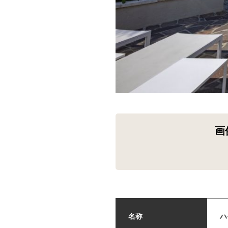
画
名称
ハ