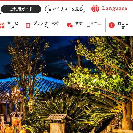
ご利用ガイド
マイリストを見る
サービ
プランナー
の方
サポート
メニュ
おしら
ス
へ
ー
せ