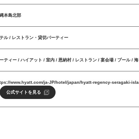
縄本島北部
テル / レストラン・貸切パーティー
ーティー / ハイアット / 室内 / 恩納村 / レストラン / 宴会場 / プール / 海
tps://www.hyatt.com/ja-JP/hotel/japan/hyatt-regency-seragaki-is
公式サイトを見る