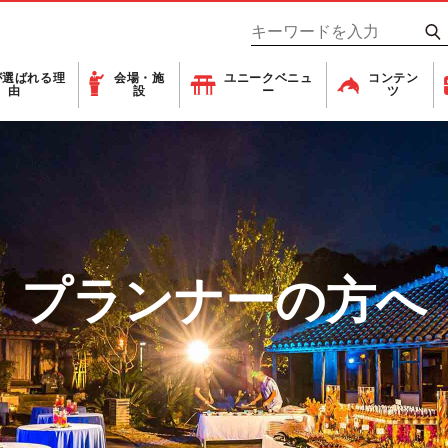
が
選ばれる理
会場・施
ユニーク
ベニュ
コンテン
由
設
ー
ツ
プランナーの方へ