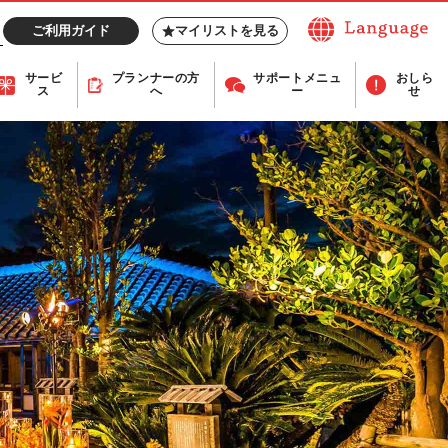
ご利用ガイド
マイリストを見る
サービ
プランナー
の方
サポート
メニュ
おしら
ス
へ
ー
せ