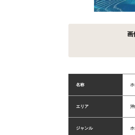
画
名称
ホ
エリア
沖
ジャンル
ホ