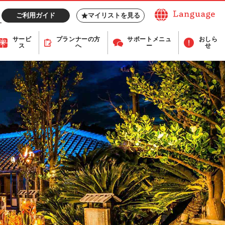
ご利用ガイド
マイリストを見る
サービ
プランナー
の方
サポート
メニュ
おしら
ス
へ
ー
せ