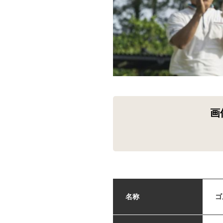
画
名称
ゴ