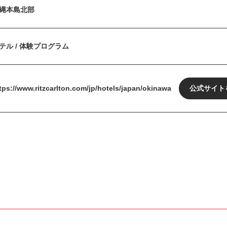
縄本島北部
テル / 体験プログラム
tps://www.ritzcarlton.com/jp/hotels/japan/okinawa
公式サイト