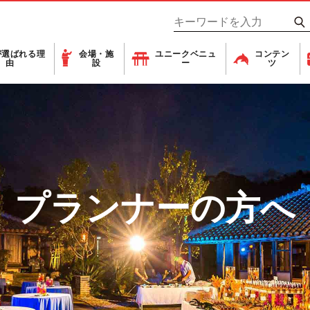
が
選ばれる理
会場・施
ユニーク
ベニュ
コンテン
由
設
ー
ツ
プランナーの方へ