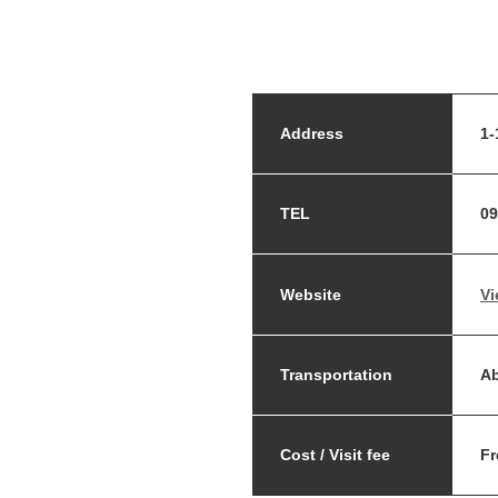
Address
1-
TEL
09
Website
Vi
Transportation
Ab
Cost / Visit fee
Fr