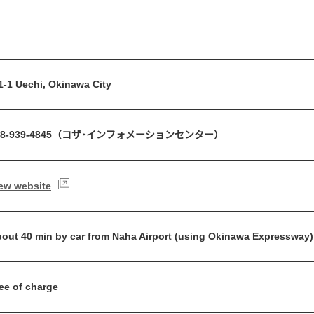
1-1 Uechi, Okinawa City
8-939-4845
（コザ･インフォメーションセンター）
ew website
out 40 min by car from Naha Airport (using Okinawa Expressway)
ee of charge