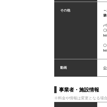
その他
～
壕
パ
〇
ht
〇
ht
動画
公
事業者・施設情報
※料金や情報は変更となる場