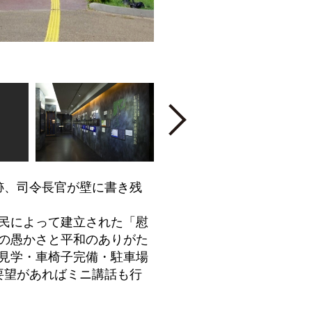
Next
跡、司令長官が壁に書き残
民によって建立された「慰
の愚かさと平和のありがた
見学・車椅子完備・駐車場
要望があればミニ講話も行