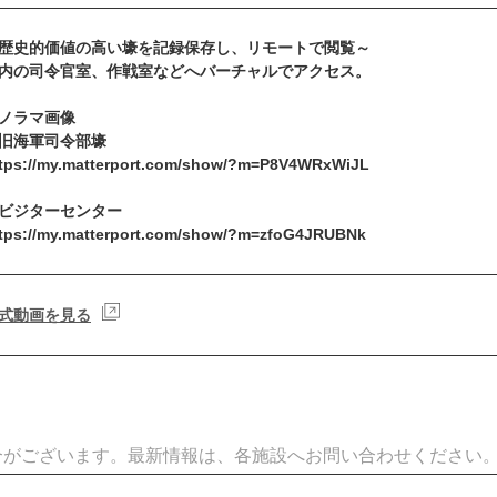
歴史的価値の高い壕を記録保存し、リモートで閲覧～
内の司令官室、作戦室などへバーチャルでアクセス。
ノラマ画像
旧海軍司令部壕
tps://my.matterport.com/show/?m=P8V4WRxWiJL
ビジターセンター
tps://my.matterport.com/show/?m=zfoG4JRUBNk
式動画を見る
合がございます。最新情報は、各施設へお問い合わせください