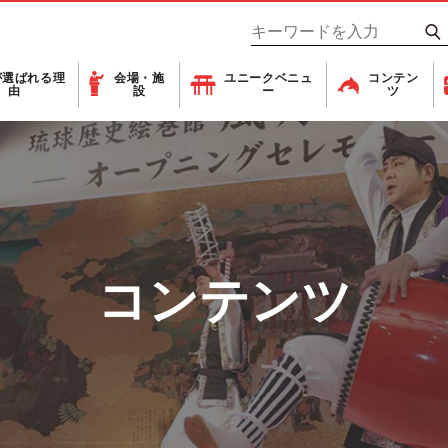
が
選ばれる理
会場・施
ユニーク
ベニュ
コンテン
由
設
ー
ツ
コンテンツ