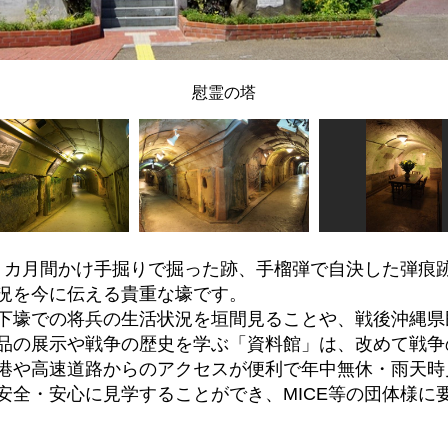
慰霊の塔
昼夜５カ月間かけ手掘りで掘った跡、手榴弾で自決した弾痕
況を今に伝える貴重な壕です。
下壕での将兵の生活状況を垣間見ることや、戦後沖縄県
品の展示や戦争の歴史を学ぶ「資料館」は、改めて戦争
港や高速道路からのアクセスが便利で年中無休・雨天時
安全・安心に見学することができ、MICE等の団体様に