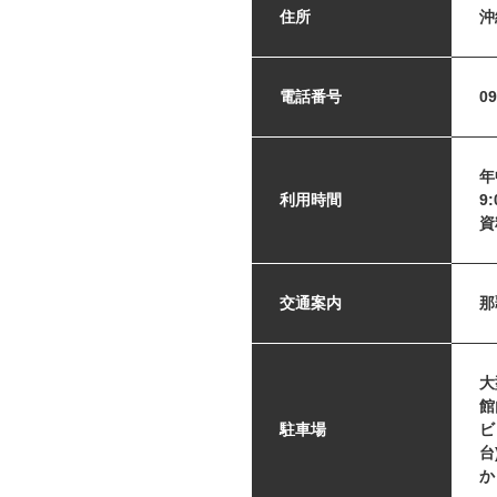
住所
沖
電話番号
09
年
利用時間
9
資
交通案内
那
大
館
駐車場
ビ
台
か